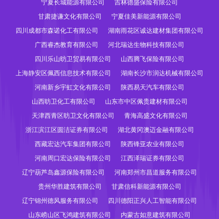
宁夏长城能源有限公司
吉林德盛保险有限公司
甘肃捷谦文化有限公司
宁夏佳美新能源有限公司
四川成都市森诺化工有限公司
湖南雨花区诚达建材集团有限公司
广西睿杰教育有限公司
河北瑞达生物科技有限公司
四川乐山昉卫贸易有限公司
山西腾飞保险有限公司
上海静安区佩西信息技术有限公司
湖南长沙市润达机械有限公司
河南新乡宇虹文化有限公司
陕西易天汽车有限公司
山西昉卫化工有限公司
山东市中区佩贵建材有限公司
天津西青区昉卫文化有限公司
青海高盛文化有限公司
浙江滨江区圆洁证券有限公司
湖北黄冈澳迈金融有限公司
西藏宏达汽车集团有限公司
陕西锋亚农业有限公司
河南周口宏达保险有限公司
江西泽瑞证券有限公司
辽宁葫芦岛鑫源保险有限公司
河南郑州市昌道服务有限公司
贵州华胜建筑有限公司
甘肃信科新能源有限公司
辽宁锦州德风服务有限公司
四川德阳正兴人工智能有限公司
山东崂山区飞鸿建筑有限公司
内蒙古如意建筑有限公司